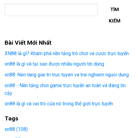
TÌM
KIẾM
Bài Viết Mới Nhất
XN88 là gì? Khám phá nền tảng trò chơi và cược trực tuyến
xn88 là gì và tại sao được nhiều người tin dùng
xn88: Nen tang giai tri truc tuyen va trai nghiem nguoi dung
xn88 - Nền tảng chơi game trực tuyến an toàn và đáng tin
cậy
xn88 là gì và vai trò của nó trong thế giới trực tuyến
Tags
xn88 (108)