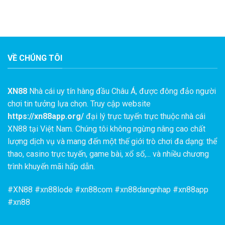
VỀ CHÚNG TÔI
XN88
Nhà cái uy tín hàng đầu Châu Á, được đông đảo người
chơi tin tưởng lựa chọn. Truy cập website
https://xn88app.org/
đại lý trực tuyến trực thuộc nhà cái
XN88 tại Việt Nam. Chúng tôi không ngừng nâng cao chất
lượng dịch vụ và mang đến một thế giới trò chơi đa dạng: thể
thao, casino trực tuyến, game bài, xổ số,... và nhiều chương
trình khuyến mãi hấp dẫn.
#
XN88
#xn88lode #xn88com #xn88dangnhap #xn88app
#xn88