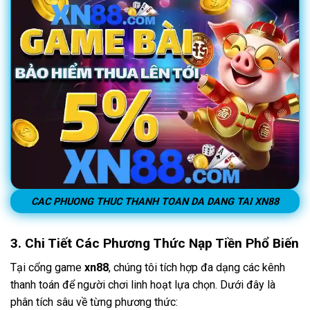
CAC PHUONG THUC THANH TOAN DA DANG TAI XN88
3. Chi Tiết Các Phương Thức Nạp Tiền Phổ Biến
Tại cổng game
xn88
, chúng tôi tích hợp đa dạng các kênh
thanh toán để người chơi linh hoạt lựa chọn. Dưới đây là
phân tích sâu về từng phương thức: