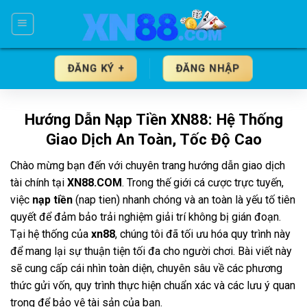
Skip
to
content
ĐĂNG KÝ +
ĐĂNG NHẬP
Hướng Dẫn Nạp Tiền XN88: Hệ Thống
Giao Dịch An Toàn, Tốc Độ Cao
Chào mừng bạn đến với chuyên trang hướng dẫn giao dịch
tài chính tại
XN88.COM
. Trong thế giới cá cược trực tuyến,
việc
nạp tiền
(nap tien) nhanh chóng và an toàn là yếu tố tiên
quyết để đảm bảo trải nghiệm giải trí không bị gián đoạn.
Tại hệ thống của
xn88
, chúng tôi đã tối ưu hóa quy trình này
để mang lại sự thuận tiện tối đa cho người chơi. Bài viết này
sẽ cung cấp cái nhìn toàn diện, chuyên sâu về các phương
thức gửi vốn, quy trình thực hiện chuẩn xác và các lưu ý quan
trọng để bảo vệ tài sản của bạn.