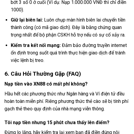
bớt 3 số 0 ở cuối (Ví dụ: Nạp 1.000.000 VNĐ thì chỉ điền
1000).
Giữ lại biên lai:
Luôn chụp màn hình biên lai chuyển tiền
thành công (có mã giao dịch). Đây là bằng chứng quan
trọng nhất để bộ phận CSKH hỗ trợ nếu có sự cố xảy ra.
Kiểm tra kết nối mạng:
Đảm bảo đường truyền internet
ổn định trong suốt quá trình thực hiện giao dịch để tránh
việc lệnh bị treo.
6. Câu Hỏi Thường Gặp (FAQ)
Nạp tiền vào XN88 có mất phí không?
Hầu hết các phương thức như Ngân hàng và Ví điện tử đều
hoàn toàn miễn phí. Riêng phương thức thẻ cào sẽ bị tính phí
gạch thẻ theo quy định của nhà mạng viễn thông.
Tôi nạp tiền nhưng 15 phút chưa thấy lên điểm?
Đừng lo lắng, hãy kiểm tra lại xem bạn đã điền đúng nội