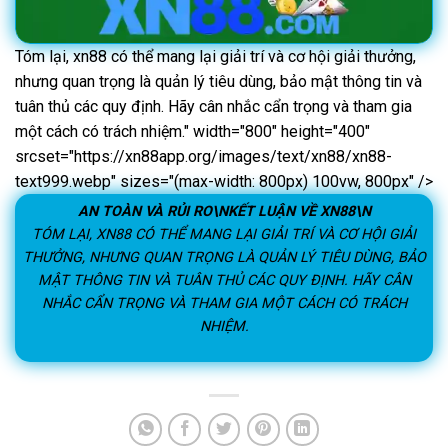
Tóm lại, xn88 có thể mang lại giải trí và cơ hội giải thưởng,
nhưng quan trọng là quản lý tiêu dùng, bảo mật thông tin và
tuân thủ các quy định. Hãy cân nhắc cẩn trọng và tham gia
một cách có trách nhiệm.
" width="800" height="400"
srcset="https://xn88app.org/images/text/xn88/xn88-
text999.webp" sizes="(max-width: 800px) 100vw, 800px" />
AN TOÀN VÀ RỦI RO\N
KẾT LUẬN VỀ XN88
\N
TÓM LẠI, XN88 CÓ THỂ MANG LẠI GIẢI TRÍ VÀ CƠ HỘI GIẢI
THƯỞNG, NHƯNG QUAN TRỌNG LÀ QUẢN LÝ TIÊU DÙNG, BẢO
MẬT THÔNG TIN VÀ TUÂN THỦ CÁC QUY ĐỊNH. HÃY CÂN
NHẮC CẨN TRỌNG VÀ THAM GIA MỘT CÁCH CÓ TRÁCH
NHIỆM.