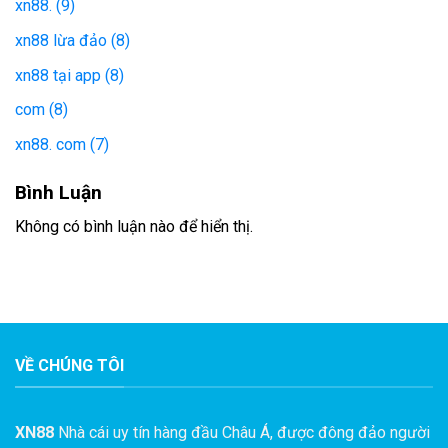
xn88. (9)
xn88 lừa đảo (8)
xn88 tại app (8)
com (8)
xn88. com (7)
Bình Luận
Không có bình luận nào để hiển thị.
VỀ CHÚNG TÔI
XN88
Nhà cái uy tín hàng đầu Châu Á, được đông đảo người