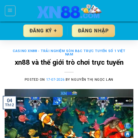
Skip
to
content
ĐĂNG KÝ +
ĐĂNG NHẬP
CASINO XN88 - TRẢI NGHIỆM SÒN BẠC TRỰC TUYẾN SỐ 1 VIỆT
NAM
xn88 và thế giới trò chơi trực tuyến
POSTED ON
17-07-2026
BY
NGUYỄN THỊ NGỌC LAN
04
Th12