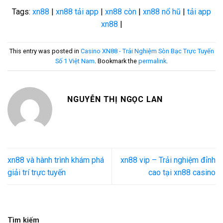
Tags:
xn88
|
xn88 tải app
|
xn88 còn
|
xn88 nổ hũ
|
tải app
xn88
|
This entry was posted in
Casino XN88 - Trải Nghiệm Sòn Bạc Trực Tuyến
Số 1 Việt Nam
. Bookmark the
permalink
.
NGUYỄN THỊ NGỌC LAN
xn88 và hành trình khám phá
xn88 vip – Trải nghiệm đỉnh
giải trí trực tuyến
cao tại xn88 casino
Tìm kiếm