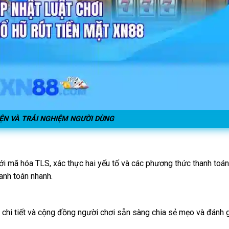
IỆN VÀ TRẢI NGHIỆM NGƯỜI DÙNG
i mã hóa TLS, xác thực hai yếu tố và các phương thức thanh toán
hanh toán nhanh.
chi tiết và cộng đồng người chơi sẵn sàng chia sẻ mẹo và đánh 