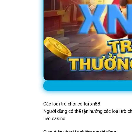
Các loại trò chơi có tại xn88
Người dùng có thể tận hưởng các loại trò chơ
live casino.