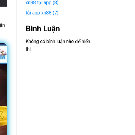
xn88 tại app (8)
tải app xn88 (7)
hận
Bình Luận
Không có bình luận nào để hiển
thị.