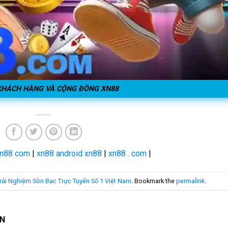
KHÁCH HÀNG VÀ CỘNG ĐỒNG XN88
xn88 com
|
xn88 android xn88
|
xn88 . com
|
rải Nghiệm Sòn Bạc Trực Tuyến Số 1 Việt Nam
. Bookmark the
permalink
.
AN