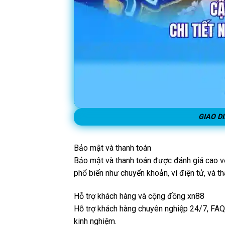
GIAO D
Bảo mật và thanh toán
Bảo mật và thanh toán được đánh giá cao vớ
phổ biến như chuyển khoản, ví điện tử, và t
Hỗ trợ khách hàng và cộng đồng xn88
Hỗ trợ khách hàng chuyên nghiệp 24/7, FAQ 
kinh nghiệm.