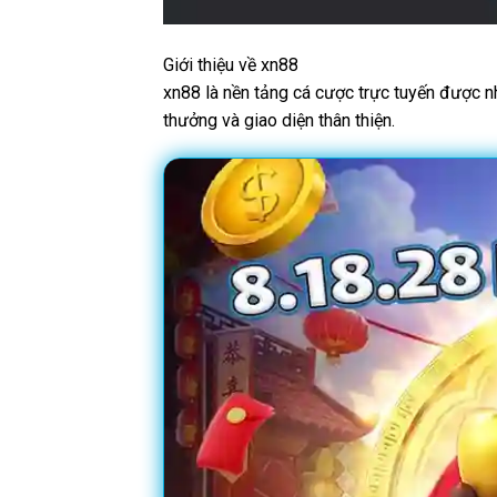
Giới thiệu về xn88
xn88 là nền tảng cá cược trực tuyến được n
thưởng và giao diện thân thiện.