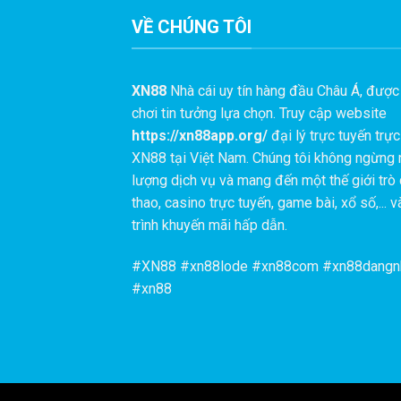
VỀ CHÚNG TÔI
XN88
Nhà cái uy tín hàng đầu Châu Á, đượ
chơi tin tưởng lựa chọn. Truy cập website
https://xn88app.org/
đại lý trực tuyến trực
XN88 tại Việt Nam. Chúng tôi không ngừng 
lượng dịch vụ và mang đến một thế giới trò 
thao, casino trực tuyến, game bài, xổ số,... 
trình khuyến mãi hấp dẫn.
#
XN88
#xn88lode #xn88com #xn88dangn
#xn88