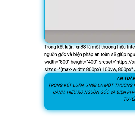
Trong kết luận, xn88 là một thương hiệu Inte
nguồn gốc và biện pháp an toàn sẽ giúp ngư
width="800" height="400" srcset="https:
sizes="(max-width: 800px) 100vw, 800px" 
AN TOÀN
TRONG KẾT LUẬN, XN88 LÀ MỘT THƯƠNG H
CẢNH. HIỂU RÕ NGUỒN GỐC VÀ BIỆN PH
TUYẾ