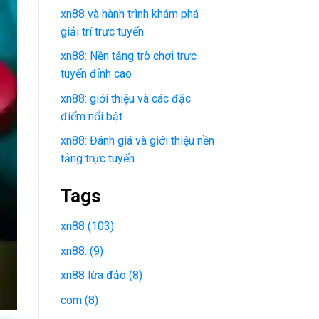
xn88 và hành trình khám phá
giải trí trực tuyến
xn88: Nền tảng trò chơi trực
tuyến đỉnh cao
xn88: giới thiệu và các đặc
điểm nổi bật
xn88: Đánh giá và giới thiệu nền
tảng trực tuyến
Tags
xn88 (103)
xn88. (9)
xn88 lừa đảo (8)
com (8)