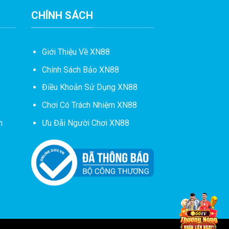
CHÍNH SÁCH
Giới Thiệu Về XN88
Chính Sách Bảo XN88
Điều Khoản Sử Dụng XN88
Chơi Có Trách Nhiệm XN88
n
Ưu Đãi Người Chơi XN88