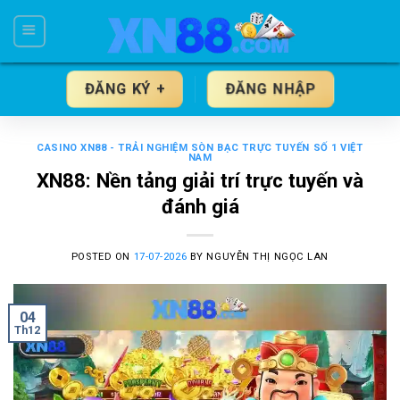
Skip
to
content
ĐĂNG KÝ +
ĐĂNG NHẬP
CASINO XN88 - TRẢI NGHIỆM SÒN BẠC TRỰC TUYẾN SỐ 1 VIỆT
NAM
XN88: Nền tảng giải trí trực tuyến và
đánh giá
POSTED ON
17-07-2026
BY
NGUYỄN THỊ NGỌC LAN
04
Th12