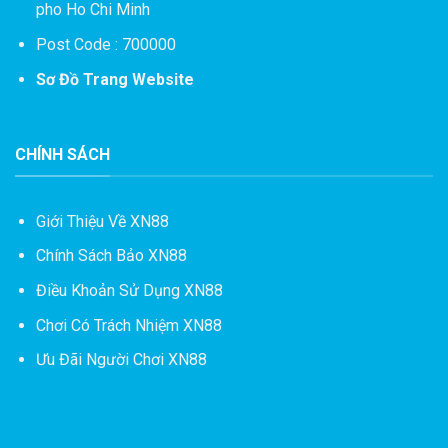
pho Ho Chi Minh
Post Code : 700000
Sơ Đồ Trang Website
CHÍNH SÁCH
Giới Thiệu Về XN88
Chính Sách Bảo XN88
Điều Khoản Sử Dụng XN88
Chơi Có Trách Nhiệm XN88
Ưu Đãi Người Chơi XN88