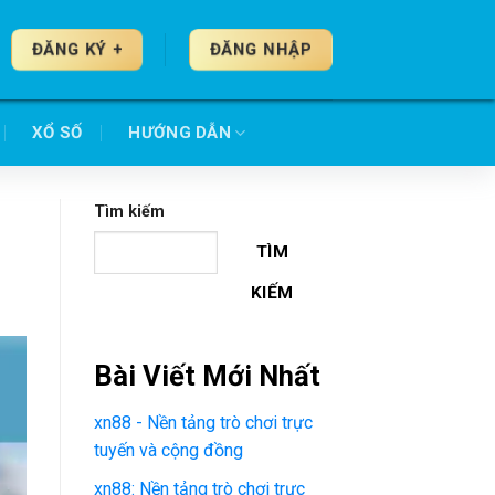
ĐĂNG KÝ +
ĐĂNG NHẬP
XỔ SỐ
HƯỚNG DẪN
Tìm kiếm
TÌM
KIẾM
Bài Viết Mới Nhất
xn88 - Nền tảng trò chơi trực
tuyến và cộng đồng
xn88: Nền tảng trò chơi trực