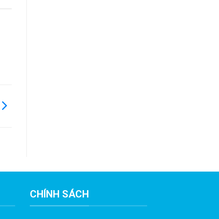
CHÍNH SÁCH