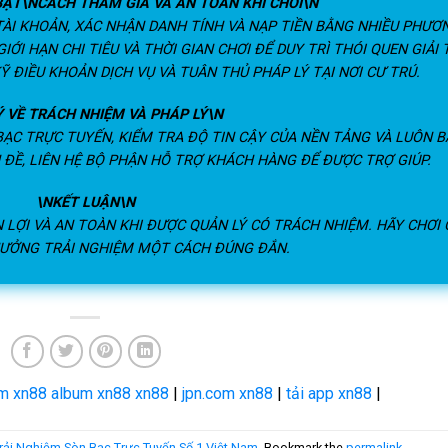
BẬT\N
CÁCH THAM GIA VÀ AN TOÀN KHI CHƠI
\N
TÀI KHOẢN, XÁC NHẬN DANH TÍNH VÀ NẠP TIỀN BẰNG NHIỀU PHƯƠ
I HẠN CHI TIÊU VÀ THỜI GIAN CHƠI ĐỂ DUY TRÌ THÓI QUEN GIẢI 
 ĐIỀU KHOẢN DỊCH VỤ VÀ TUÂN THỦ PHÁP LÝ TẠI NƠI CƯ TRÚ.
Ý VỀ TRÁCH NHIỆM VÀ PHÁP LÝ
\N
ẠC TRỰC TUYẾN, KIỂM TRA ĐỘ TIN CẬY CỦA NỀN TẢNG VÀ LUÔN B
 ĐỀ, LIÊN HỆ BỘ PHẬN HỖ TRỢ KHÁCH HÀNG ĐỂ ĐƯỢC TRỢ GIÚP.
\N
KẾT LUẬN
\N
N LỢI VÀ AN TOÀN KHI ĐƯỢC QUẢN LÝ CÓ TRÁCH NHIỆM. HÃY CHƠI 
HƯỞNG TRẢI NGHIỆM MỘT CÁCH ĐÚNG ĐẮN.
m xn88 album xn88 xn88
|
jpn.com xn88
|
tải app xn88
|
rải Nghiệm Sòn Bạc Trực Tuyến Số 1 Việt Nam
. Bookmark the
permalink
.