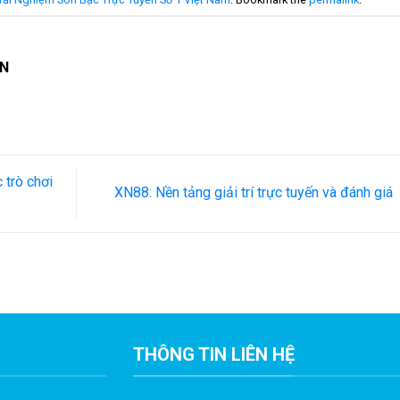
AN
 trò chơi
XN88: Nền tảng giải trí trực tuyến và đánh giá
THÔNG TIN LIÊN HỆ