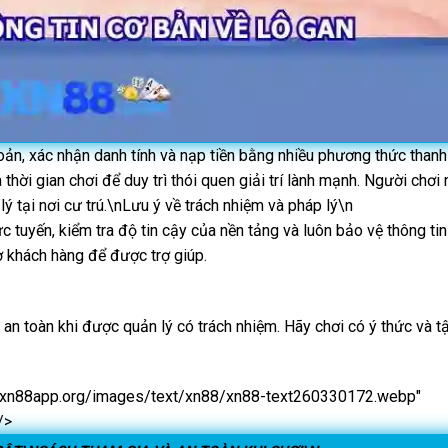
oản, xác nhận danh tính và nạp tiền bằng nhiều phương thức thanh
 thời gian chơi để duy trì thói quen giải trí lành mạnh. Người chơi
 tại nơi cư trú.
\n
Lưu ý về trách nhiệm và pháp lý
\n
c tuyến, kiểm tra độ tin cậy của nền tảng và luôn bảo vệ thông tin
ợ khách hàng để được trợ giúp.
và an toàn khi được quản lý có trách nhiệm. Hãy chơi có ý thức và t
://xn88app.org/images/text/xn88/xn88-text260330172.webp"
/>