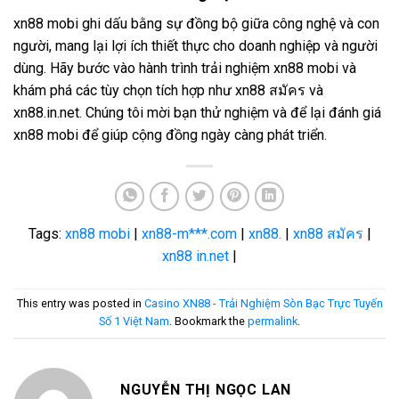
xn88 mobi ghi dấu bằng sự đồng bộ giữa công nghệ và con
người, mang lại lợi ích thiết thực cho doanh nghiệp và người
dùng. Hãy bước vào hành trình trải nghiệm xn88 mobi và
khám phá các tùy chọn tích hợp như xn88 สมัคร và
xn88.in.net. Chúng tôi mời bạn thử nghiệm và để lại đánh giá
xn88 mobi để giúp cộng đồng ngày càng phát triển.
Tags:
xn88 mobi
|
xn88-m***.com
|
xn88.
|
xn88 สมัคร
|
xn88 in.net
|
This entry was posted in
Casino XN88 - Trải Nghiệm Sòn Bạc Trực Tuyến
Số 1 Việt Nam
. Bookmark the
permalink
.
NGUYỄN THỊ NGỌC LAN