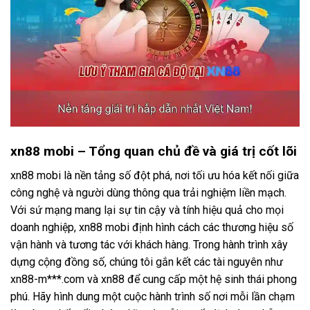
xn88 mobi – Tổng quan chủ đề và giá trị cốt lõi
xn88 mobi là nền tảng số đột phá, nơi tối ưu hóa kết nối giữa
công nghệ và người dùng thông qua trải nghiệm liền mạch.
Với sứ mạng mang lại sự tin cậy và tính hiệu quả cho mọi
doanh nghiệp, xn88 mobi định hình cách các thương hiệu số
vận hành và tương tác với khách hàng. Trong hành trình xây
dựng cộng đồng số, chúng tôi gắn kết các tài nguyên như
xn88-m***.com và xn88 để cung cấp một hệ sinh thái phong
phú. Hãy hình dung một cuộc hành trình số nơi mỗi lần chạm