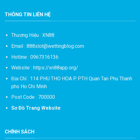
THÔNG TIN LIÊN HỆ
Thương Hiệu : XN88
Email :
888slot@wettingblog.com
Hotline : 0967316136
Website :
https://xn88app.org/
Địa Chỉ : 114 PHU THO HOA P. PTH Quan Tan Phu Thanh
pho Ho Chi Minh
Post Code : 700000
Sơ Đồ Trang Website
CHÍNH SÁCH