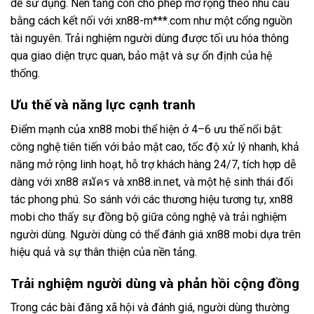
dễ sử dụng. Nền tảng còn cho phép mở rộng theo nhu cầu
bằng cách kết nối với xn88-m***.com như một cổng nguồn
tài nguyên. Trải nghiệm người dùng được tối ưu hóa thông
qua giao diện trực quan, bảo mật và sự ổn định của hệ
thống.
Ưu thế và năng lực cạnh tranh
Điểm mạnh của xn88 mobi thể hiện ở 4–6 ưu thế nổi bật:
công nghệ tiên tiến với bảo mật cao, tốc độ xử lý nhanh, khả
năng mở rộng linh hoạt, hỗ trợ khách hàng 24/7, tích hợp dễ
dàng với xn88 สมัคร và xn88.in.net, và một hệ sinh thái đối
tác phong phú. So sánh với các thương hiệu tương tự, xn88
mobi cho thấy sự đồng bộ giữa công nghệ và trải nghiệm
người dùng. Người dùng có thể đánh giá xn88 mobi dựa trên
hiệu quả và sự thân thiện của nền tảng.
Trải nghiệm người dùng và phản hồi cộng đồng
Trong các bài đăng xã hội và đánh giá, người dùng thường