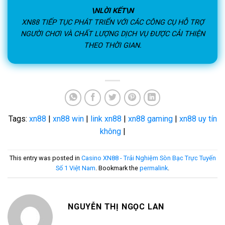
\N
LỜI KẾT
\N
XN88 TIẾP TỤC PHÁT TRIỂN VỚI CÁC CÔNG CỤ HỖ TRỢ
NGƯỜI CHƠI VÀ CHẤT LƯỢNG DỊCH VỤ ĐƯỢC CẢI THIỆN
THEO THỜI GIAN.
Tags:
xn88
|
xn88 win
|
link xn88
|
xn88 gaming
|
xn88 uy tín
không
|
This entry was posted in
Casino XN88 - Trải Nghiệm Sòn Bạc Trực Tuyến
Số 1 Việt Nam
. Bookmark the
permalink
.
NGUYỄN THỊ NGỌC LAN