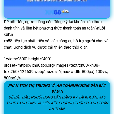
Để bắt đầu, người dùng cần đăng ký tài khoản, xác thực
danh tính và liên kết phương thức thanh toán an toàn.
\n
Lời
kết
\n
xn88 tiếp tục phát triển với các công cụ hỗ trợ người chơi và
chất lượng dịch vụ được cải thiện theo thời gian.
" width="800" height="400"
srcset="https://xn88app.org/images/text/xn88/xn88-
text2603121639.webp" sizes="(max-width: 800px) 100vw,
800px" />
PHÂN TÍCH THỊ TRƯỜNG VÀ AN TOÀN\N
HƯỚNG DẪN BẮT
ĐẦU
\N
ĐỂ BẮT ĐẦU, NGƯỜI DÙNG CẦN ĐĂNG KÝ TÀI KHOẢN, XÁC
THỰC DANH TÍNH VÀ LIÊN KẾT PHƯƠNG THỨC THANH TOÁN
AN TOÀN.