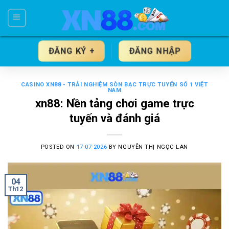
Skip
to
content
ĐĂNG KÝ +
ĐĂNG NHẬP
CASINO XN88 - TRẢI NGHIỆM SÒN BẠC TRỰC TUYẾN SỐ 1 VIỆT
NAM
xn88: Nền tảng chơi game trực
tuyến và đánh giá
POSTED ON
17-07-2026
BY
NGUYỄN THỊ NGỌC LAN
04
Th12