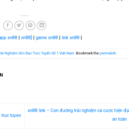
 app xn88
|
xn88]
|
game xn88
|
link xn88
|
rải Nghiệm Sòn Bạc Trực Tuyến Số 1 Việt Nam
. Bookmark the
permalink
.
AN
xn88 link – Con đường trải nghiệm cá cược hiện đạ
i truc tuyen
an toàn