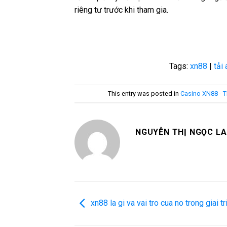
riêng tư trước khi tham gia.
Tags:
xn88
|
tải
This entry was posted in
Casino XN88 - T
NGUYỄN THỊ NGỌC L
xn88 la gi va vai tro cua no trong giai tr