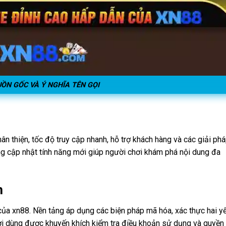
ỒN GỐC VÀ Ý NGHĨA TÊN GỌI
n thiện, tốc độ truy cập nhanh, hỗ trợ khách hàng và các giải ph
g cập nhật tính năng mới giúp người chơi khám phá nội dung đa
h
 của xn88. Nền tảng áp dụng các biện pháp mã hóa, xác thực hai y
ười dùng được khuyến khích kiểm tra điều khoản sử dụng và quyền