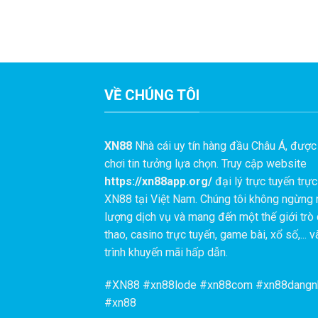
VỀ CHÚNG TÔI
XN88
Nhà cái uy tín hàng đầu Châu Á, đượ
chơi tin tưởng lựa chọn. Truy cập website
https://xn88app.org/
đại lý trực tuyến trực
XN88 tại Việt Nam. Chúng tôi không ngừng 
lượng dịch vụ và mang đến một thế giới trò 
thao, casino trực tuyến, game bài, xổ số,... 
trình khuyến mãi hấp dẫn.
#
XN88
#xn88lode #xn88com #xn88dangn
#xn88