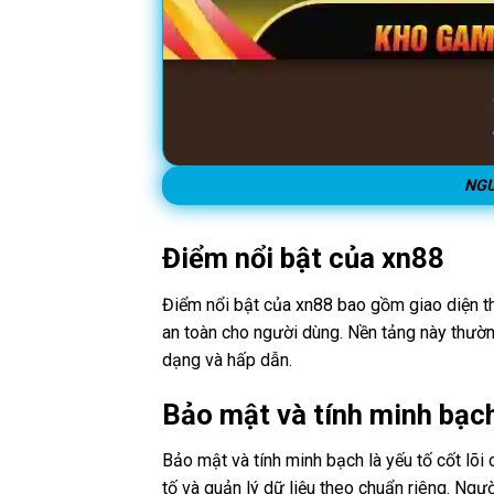
NGU
Điểm nổi bật của xn88
Điểm nổi bật của xn88 bao gồm giao diện thâ
an toàn cho người dùng. Nền tảng này thườn
dạng và hấp dẫn.
Bảo mật và tính minh bạc
Bảo mật và tính minh bạch là yếu tố cốt lõi
tố và quản lý dữ liệu theo chuẩn riêng. Ng