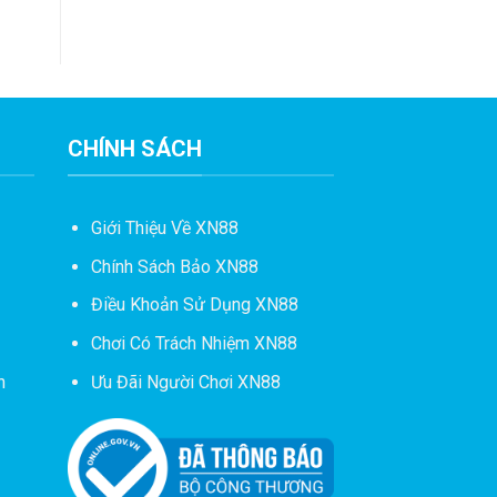
CHÍNH SÁCH
Giới Thiệu Về XN88
Chính Sách Bảo XN88
Điều Khoản Sử Dụng XN88
Chơi Có Trách Nhiệm XN88
n
Ưu Đãi Người Chơi XN88