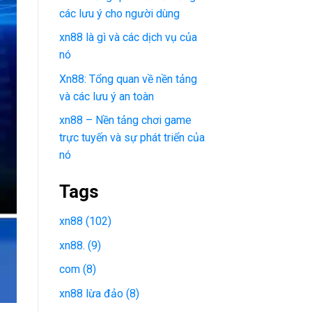
các lưu ý cho người dùng
xn88 là gì và các dịch vụ của
nó
Xn88: Tổng quan về nền tảng
và các lưu ý an toàn
xn88 – Nền tảng chơi game
trực tuyến và sự phát triển của
nó
Tags
xn88 (102)
xn88. (9)
com (8)
xn88 lừa đảo (8)