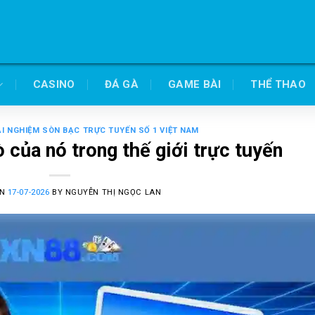
CASINO
ĐÁ GÀ
GAME BÀI
THỂ THAO
ẢI NGHIỆM SÒN BẠC TRỰC TUYẾN SỐ 1 VIỆT NAM
rò của nó trong thế giới trực tuyến
ON
17-07-2026
BY
NGUYỄN THỊ NGỌC LAN