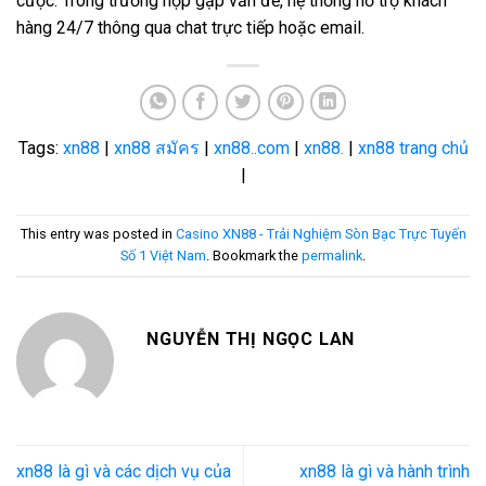
cược. Trong trường hợp gặp vấn đề, hệ thống hỗ trợ khách
hàng 24/7 thông qua chat trực tiếp hoặc email.
Tags:
xn88
|
xn88 สมัคร
|
xn88..com
|
xn88.
|
xn88 trang chủ
|
This entry was posted in
Casino XN88 - Trải Nghiệm Sòn Bạc Trực Tuyến
Số 1 Việt Nam
. Bookmark the
permalink
.
NGUYỄN THỊ NGỌC LAN
xn88 là gì và các dịch vụ của
xn88 là gì và hành trình