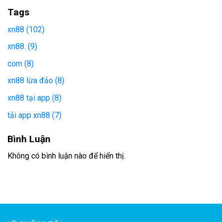
Tags
xn88 (102)
xn88. (9)
com (8)
xn88 lừa đảo (8)
xn88 tại app (8)
tải app xn88 (7)
Bình Luận
Không có bình luận nào để hiển thị.