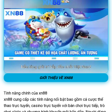
GIỚI THIỆU VỀ XN88
Tính năng chính của xn88
xn88 cung cấp các tính năng nổi bật bao gồm cá cược thể
thao trực tuyến, casino trực tuyến với bàn chơi trực tiếp, trò
chơi slots và chương trình khuyến mãi hấp dẫn. Người dùng