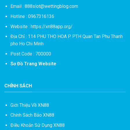
Email :
888slot@wettingblog.com
Hotline : 0967316136
Website :
https://xn88app.org/
Địa Chỉ : 114 PHU THO HOA P. PTH Quan Tan Phu Thanh
pho Ho Chi Minh
Post Code : 700000
Sơ Đồ Trang Website
CHÍNH SÁCH
Giới Thiệu Về XN88
Chính Sách Bảo XN88
Điều Khoản Sử Dụng XN88