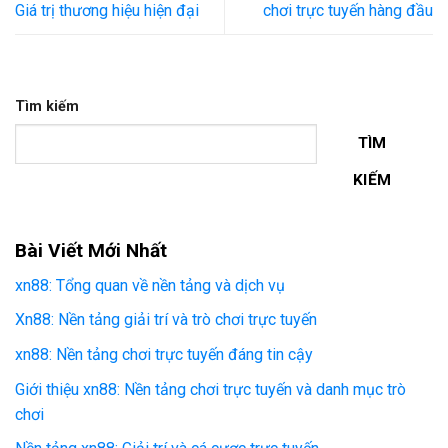
Giá trị thương hiệu hiện đại
chơi trực tuyến hàng đầu
Tìm kiếm
TÌM
KIẾM
Bài Viết Mới Nhất
xn88: Tổng quan về nền tảng và dịch vụ
Xn88: Nền tảng giải trí và trò chơi trực tuyến
xn88: Nền tảng chơi trực tuyến đáng tin cậy
Giới thiệu xn88: Nền tảng chơi trực tuyến và danh mục trò
chơi