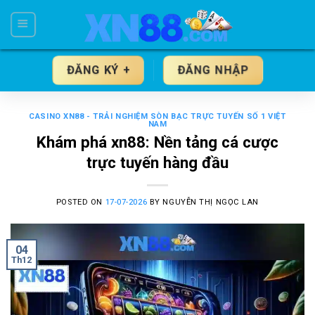
Skip
to
content
ĐĂNG KÝ +
ĐĂNG NHẬP
CASINO XN88 - TRẢI NGHIỆM SÒN BẠC TRỰC TUYẾN SỐ 1 VIỆT
NAM
Khám phá xn88: Nền tảng cá cược
trực tuyến hàng đầu
POSTED ON
17-07-2026
BY
NGUYỄN THỊ NGỌC LAN
04
Th12