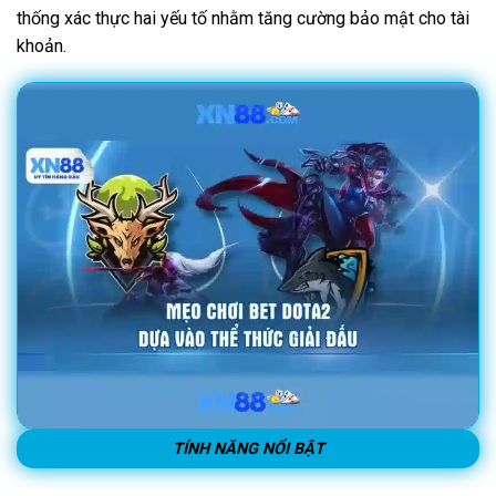
thống xác thực hai yếu tố nhằm tăng cường bảo mật cho tài
khoản.
TÍNH NĂNG NỔI BẬT