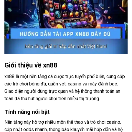
Giới thiệu về xn88
xn88 là một nền tảng cá cược trực tuyến phổ biến, cung cấp
các trò chơi bóng đá, quần vợt, casino và máy đánh bạc.
Giao diện người dùng trực quan và hệ thống thanh toán an
toàn đã thu hút người chơi trên nhiều thị trường.
Tính năng nổi bật
Nền tảng này hỗ trợ nhiều môn thể thao và trò chơi casino,
cập nhật odds nhanh, thông báo khuyến mãi hấp dẫn và hệ