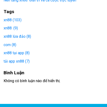
Nền tảng xn88: Giải trí và cá cược trực tuyến
Tags
xn88 (103)
xn88. (9)
xn88 lừa đảo (8)
com (8)
xn88 tại app (8)
tải app xn88 (7)
Bình Luận
Không có bình luận nào để hiển thị.