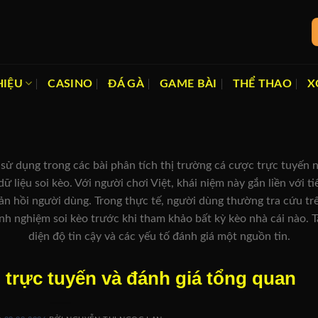
HIỆU
CASINO
ĐÁ GÀ
GAME BÀI
THỂ THAO
X
 sử dụng trong các bài phân tích thị trường cá cược trực tuyến
dữ liệu soi kèo. Với người chơi Việt, khái niệm này gắn liền với t
hản hồi người dùng. Trong thực tế, người dùng thường tra cứu tr
inh nghiệm soi kèo trước khi tham khảo bất kỳ kèo nhà cái nào. 
diện độ tin cậy và các yếu tố đánh giá một nguồn tin.
 trực tuyến và đánh giá tổng quan