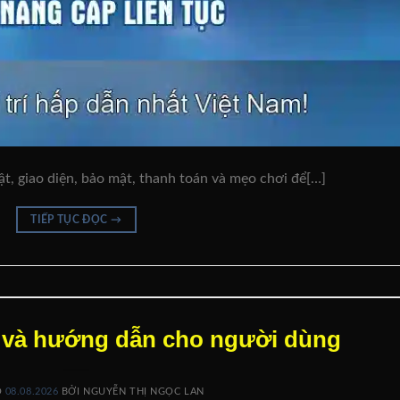
bật, giao diện, bảo mật, thanh toán và mẹo chơi để[…]
TIẾP TỤC ĐỌC
→
 và hướng dẫn cho người dùng
O
08.08.2026
BỞI
NGUYỄN THỊ NGỌC LAN