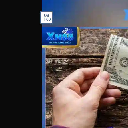
08
Th08