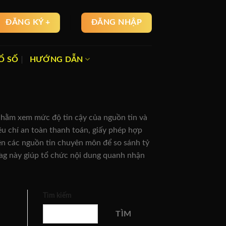
ĐĂNG KÝ +
ĐĂNG NHẬP
Ổ SỐ
HƯỚNG DẪN
 nhằm xem mức độ tin cậy của nguồn tin và
iêu chí an toàn thanh toán, giấy phép hợp
ên các nguồn tin chuyên môn để so sánh tỷ
Tag này giúp tổ chức nội dung quanh nhận
Tìm kiếm
TÌM