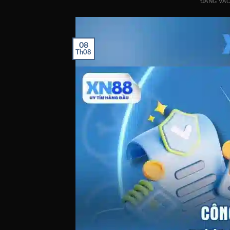
ĐĂNG VÀ
08
Th08