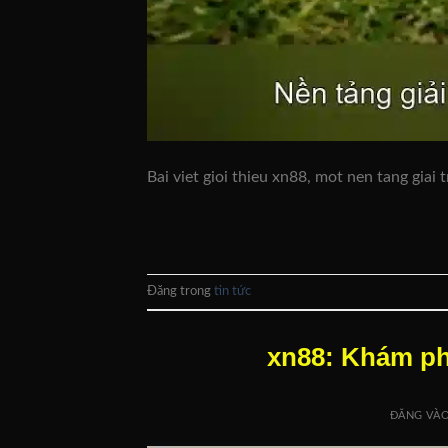
Bai viet gioi thieu xn88, mot nen tang giai 
Đăng trong
tin tức
xn88: Khám phá
ĐĂNG VÀ