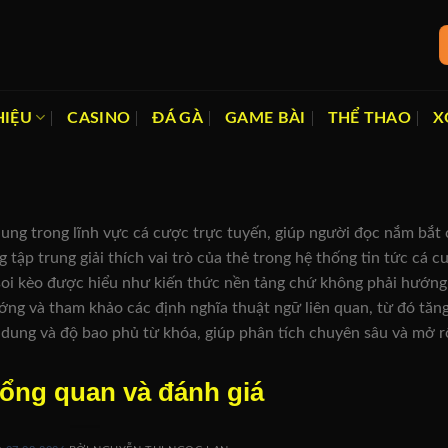
HIỆU
CASINO
ĐÁ GÀ
GAME BÀI
THỂ THAO
X
dung trong lĩnh vực cá cược trực tuyến, giúp người đọc nắm bắt c
ng tập trung giải thích vai trò của thẻ trong hệ thống tin tức cá 
soi kèo được hiểu như kiến thức nền tảng chứ không phải hướn
ướng và tham khảo các định nghĩa thuật ngữ liên quan, từ đó tă
i dung và độ bao phủ từ khóa, giúp phân tích chuyên sâu và mở rộ
ổng quan và đánh giá