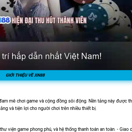
GIỚI THIỆU VỀ XN88
 đam mê chơi game và cộng đồng sôi động. Nền tảng này được th
g và tiện lợi cho người chơi trên nhiều thiết bị.
 thư viện game phong phú, và hệ thống thanh toán an toàn. - Giao 