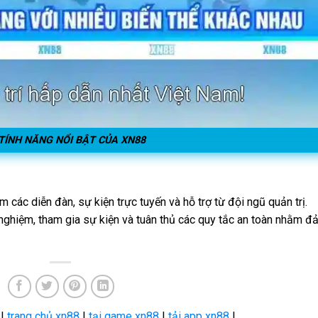
TÍNH NĂNG NỔI BẬT CỦA XN88
ác diễn đàn, sự kiện trực tuyến và hỗ trợ từ đội ngũ quản trị.
nghiệm, tham gia sự kiện và tuân thủ các quy tắc an toàn nhằm đ
|
trang chủ xn88
|
tại game xn88
|
tải app xn88
|