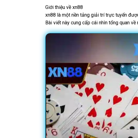
Giới thiệu về xn88
xn88 là một nền tảng giải trí trực tuyến đư
Bài viết này cung cấp cái nhìn tổng quan về