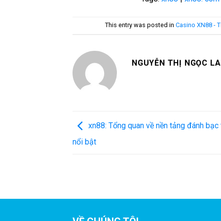
This entry was posted in
Casino XN88 - T
NGUYỄN THỊ NGỌC L
xn88: Tổng quan về nền tảng đánh bạc 
nổi bật