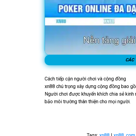
CÁC 
Cách tiếp cận người chơi và cộng đồng
xn88 chú trọng xây dựng cộng đồng bao gồm c
Người chơi được khuyến khích chia sẻ kinh 
bảo môi trường thân thiện cho mọi người.
Tags:
xn88
|
xn88. com