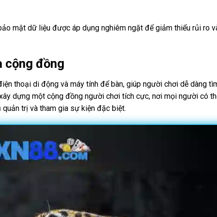
 bảo mật dữ liệu được áp dụng nghiêm ngặt để giảm thiểu rủi ro v
à cộng đồng
 điện thoại di động và máy tính để bàn, giúp người chơi dễ dàng tì
 xây dựng một cộng đồng người chơi tích cực, nơi mọi người có th
 quản trị và tham gia sự kiện đặc biệt.