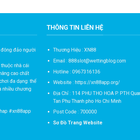
THÔNG TIN LIÊN HỆ
c đông đảo người
Thương Hiệu : XN88
Email :
888slot@wettingblog.com
 thuộc nhà cái
Hotline : 0967316136
nâng cao chất
chơi đa dạng: thể
Website :
https://xn88app.org/
và nhiều chương
Địa Chỉ : 114 PHU THO HOA P. PTH Qua
Tan Phu Thanh pho Ho Chi Minh
hap #xn88app
Post Code : 700000
Sơ Đồ Trang Website