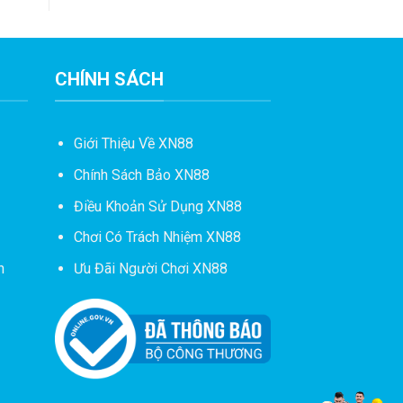
CHÍNH SÁCH
Giới Thiệu Về XN88
Chính Sách Bảo XN88
Điều Khoản Sử Dụng XN88
Chơi Có Trách Nhiệm XN88
n
Ưu Đãi Người Chơi XN88