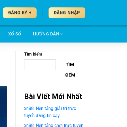
ĐĂNG KÝ +
ĐĂNG NHẬP
XỔ SỐ
HƯỚNG DẪN
Tìm kiếm
TÌM
KIẾM
Bài Viết Mới Nhất
xn88: Nền tảng giải trí trực
tuyến đáng tin cậy
xn88: Nền tảng chơi trực tuyến