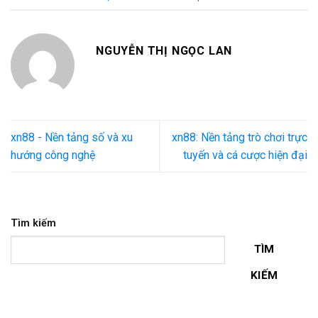
NGUYỄN THỊ NGỌC LAN
xn88 - Nền tảng số và xu
xn88: Nền tảng trò chơi trực
hướng công nghệ
tuyến và cá cược hiện đại
Tìm kiếm
TÌM
KIẾM