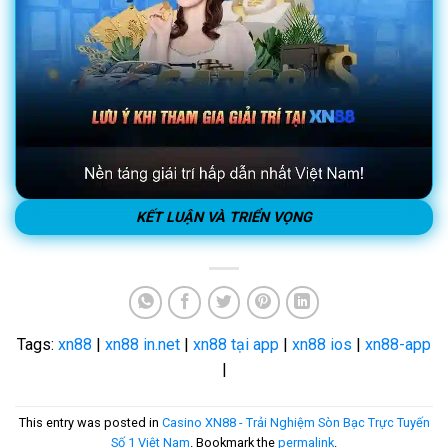
KẾT LUẬN VÀ TRIỂN VỌNG
Tags:
xn88
|
xn88 in.net
|
xn88 tại app
|
xn88 ios
|
xn88-app
|
This entry was posted in
Casino XN88 - Trải Nghiệm Sòn Bạc Trực Tuyến
Số 1 Việt Nam
. Bookmark the
permalink
.