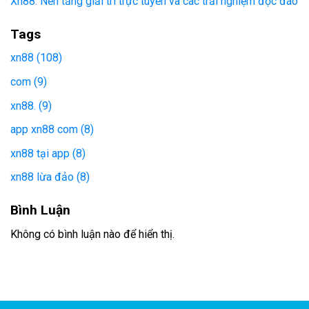
Xn88: Nền tảng giải trí trực tuyến và các trải nghiệm độc đáo
Tags
xn88 (108)
com (9)
xn88. (9)
app xn88 com (8)
xn88 tại app (8)
xn88 lừa đảo (8)
Bình Luận
Không có bình luận nào để hiển thị.