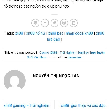
chơi. Nếu gặp vấn đề về kiểm soát, tìm sự hỗ trợ từ đội ngũ
hỗ trợ hoặc các nguồn trợ giúp phù hợp.
Tags:
xn88
|
xn88 nổ hũ
|
xn88 bet
|
nhập code xn88
|
xn88
lừa đảo
|
This entry was posted in
Casino XN88 - Trải Nghiệm Sòn Bạc Trực Tuyến
Số 1 Việt Nam
. Bookmark the
permalink
.
NGUYỄN THỊ NGỌC LAN
xn88 gaming – Trải nghiệm
xn88: giới thiệu và các đặc