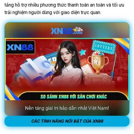
tảng hỗ trợ nhiều phương thức thanh toán an toàn và tối ưu
trải nghiệm người dùng với giao diện trực quan.
CÁC TÍNH NĂNG NỔI BẬT CỦA XN88