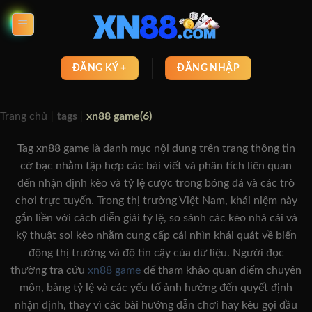
Bỏ
qua
nội
dung
ĐĂNG KÝ +
ĐĂNG NHẬP
Trang chủ
|
tags
|
xn88 game(6)
Tag xn88 game là danh mục nội dung trên trang thông tin
cờ bạc nhằm tập hợp các bài viết và phân tích liên quan
đến nhận định kèo và tỷ lệ cược trong bóng đá và các trò
chơi trực tuyến. Trong thị trường Việt Nam, khái niệm này
gắn liền với cách diễn giải tỷ lệ, so sánh các kèo nhà cái và
kỹ thuật soi kèo nhằm cung cấp cái nhìn khái quát về biến
động thị trường và độ tin cậy của dữ liệu. Người đọc
thường tra cứu
xn88 game
để tham khảo quan điểm chuyên
môn, bảng tỷ lệ và các yếu tố ảnh hưởng đến quyết định
nhận định, thay vì các bài hướng dẫn chơi hay kêu gọi đầu