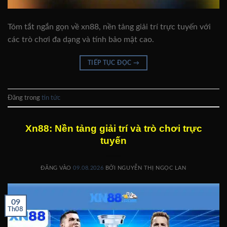
Tóm tắt ngắn gọn về xn88, nền tảng giải trí trực tuyến với
các trò chơi đa dạng và tính bảo mật cao.
TIẾP TỤC ĐỌC
→
Đăng trong
tin tức
Xn88: Nền tảng giải trí và trò chơi trực
tuyến
ĐĂNG VÀO
09.08.2026
BỞI
NGUYỄN THỊ NGỌC LAN
09
Th08