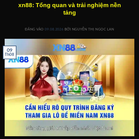
xn88: Tổng quan và trải nghiệm nền
tảng
ĐĂNG VÀO
09.08.2026
BỞI
NGUYỄN THỊ NGỌC LAN
09
Th08