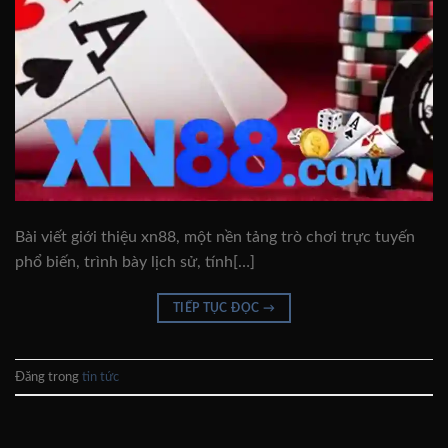
Bài viết giới thiệu xn88, một nền tảng trò chơi trực tuyến
phổ biến, trình bày lịch sử, tính[…]
TIẾP TỤC ĐỌC
→
Đăng trong
tin tức