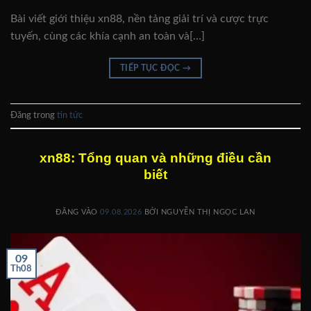
Bài viết giới thiệu xn88, nền tảng giải trí và cược trực
tuyến, cùng các khía cạnh an toàn và[…]
TIẾP TỤC ĐỌC
→
Đăng trong
tin tức
xn88: Tổng quan và những điều cần
biết
ĐĂNG VÀO
09.08.2026
BỞI
NGUYỄN THỊ NGỌC LAN
09
Th08