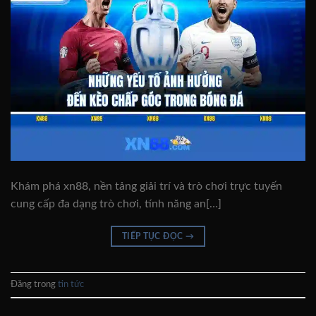
Khám phá xn88, nền tảng giải trí và trò chơi trực tuyến
cung cấp đa dạng trò chơi, tính năng an[…]
TIẾP TỤC ĐỌC
→
Đăng trong
tin tức