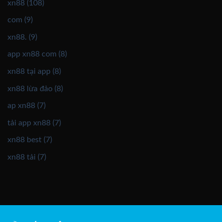
xn88 (108)
com (9)
xn88. (9)
app xn88 com (8)
xn88 tại app (8)
xn88 lừa đảo (8)
ap xn88 (7)
tải app xn88 (7)
xn88 best (7)
xn88 tải (7)